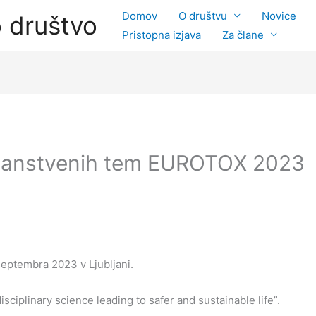
Domov
O društvu
Novice
o društvo
Pristopna izjava
Za člane
 znanstvenih tem EUROTOX 2023
eptembra 2023 v Ljubljani.
ciplinary science leading to safer and sustainable life”.