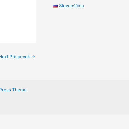
Slovenščina
m
Next Prispevek
→
dPress Theme