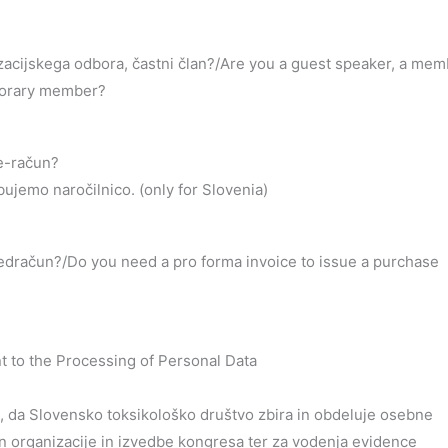
nizacijskega odbora, častni član?/Are you a guest speaker, a me
onorary member?
 e-račun?
jemo naročilnico. (only for Slovenia)
predračun?/Do you need a pro forma invoice to issue a purchase
 to the Processing of Personal Data
, da Slovensko toksikološko društvo zbira in obdeluje osebne
n organizacije in izvedbe kongresa ter za vodenja evidence