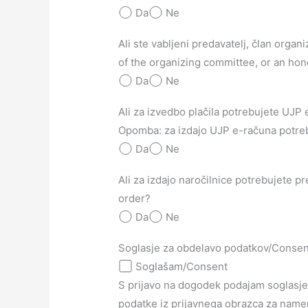
Da
Ne
Ali ste vabljeni predavatelj, član orga
of the organizing committee, or an h
Da
Ne
Ali za izvedbo plačila potrebujete UJP
Opomba: za izdajo UJP e-računa potrebu
Da
Ne
Ali za izdajo naročilnice potrebujete 
order?
Da
Ne
Soglasje za obdelavo podatkov/Consent
Soglašam/Consent
S prijavo na dogodek podajam soglasje
podatke iz prijavnega obrazca za name