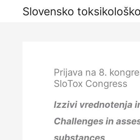
Skip
Slovensko toksikološk
to
content
Prijava na 8. kongre
SloTox Congress
Izzivi vrednotenja 
Challenges in asse
substances