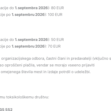
zacije do
1. septembra 2026
): 80 EUR
cije po
1. septembru 2026
): 100 EUR
zacije do
1. septembra 2026
): 50 EUR
cije po
1. septembru 2026
): 70 EUR
 organizacijskega odbora, častni člani in predavatelji (vključno 
so oproščeni plačila, vendar se morajo vseeno prijaviti
 omejenega števila mest in izdaje potrdil o udeležbi.
emu toksikološkemu društvu:
935 552