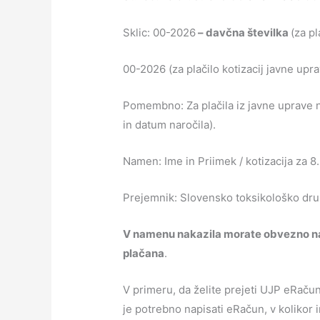
Sklic: 00-2026
– davčna številka
(za pl
00-2026 (za plačilo kotizacij javne upra
Pomembno: Za plačila iz javne uprave nu
in datum naročila).
Namen: Ime in Priimek / kotizacija za 8
Prejemnik: Slovensko toksikološko dru
V namenu nakazila morate obvezno na
plačana
.
V primeru, da želite prejeti UJP eRač
je potrebno napisati eRačun, v kolikor