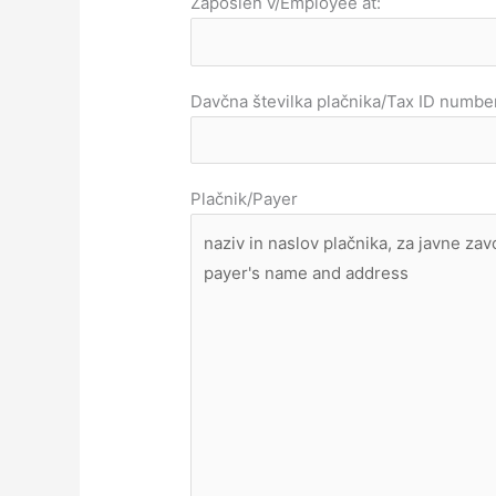
Zaposlen v/Employee at:
Davčna številka plačnika/Tax ID number
Plačnik/Payer