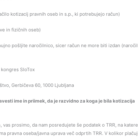
ačilo kotizacij pravnih oseb in s.p., ki potrebujejo račun)
ve in fizičnih oseb)
jno pošljite naročilnico, sicer račun ne more biti izdan (naroči
. kongres SloTox
štvo, Gerbičeva 60, 1000 Ljubljana
vesti ime in priimek
, da je razvidno za koga je bila kotizacija
un, vas prosimo, da nam posredujete še podatek o TRR, na kater
 ima pravna oseba/javna uprava več odprtih TRR. V kolikor plaču