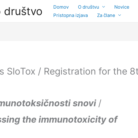
Domov
O društvu
Novice
o društvo
Pristopna izjava
Za člane
s SloTox / Registration for the 8
imunotoksičnosti snovi
/
ssing the immunotoxicity of